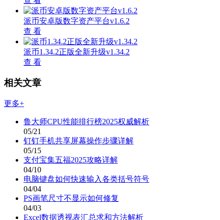
查 看
派币安卓版数字资产平台v1.6.2
查 看
派币1.34.2正版全新升级v1.34.2
查 看
相关文章
更多+
鲁大师CPU性能排行榜2025权威解析
05/21
钉钉手机共享屏幕操作步骤详解
05/15
支付宝集五福2025攻略详解
04/10
电脑键盘如何快速输入各类括号符号
04/04
PS画笔尺寸不显示如何修复
04/03
Excel数据透视表汇总求和方法解析