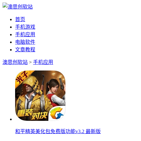
首页
手机游戏
手机应用
电脑软件
文章教程
澳思创软站
>
手机应用
和平精英美化包免费版功能v3.2 最新版