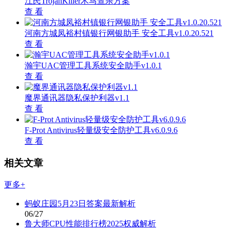
江民TrojanKiller木马查杀方案
查 看
河南方城凤裕村镇银行网银助手 安全工具v1.0.20.521
查 看
瀚宇UAC管理工具系统安全助手v1.0.1
查 看
魔界通讯器隐私保护利器v1.1
查 看
F-Prot Antivirus轻量级安全防护工具v6.0.9.6
查 看
相关文章
更多+
蚂蚁庄园5月23日答案最新解析
06/27
鲁大师CPU性能排行榜2025权威解析