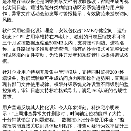
是本地存储设备还是网络共享文档的读取修改，都能生成可视
化访问日志。通过智能分类功能自动区分系统进程与用户操
作，异常文件活动会触发即时警报提示，有效防范未授权访问
风险。
软件采用轻量化设计理念，安装包仅占18MB存储空间，运行
状态下CPU占用率维持在2%以下。独创的日志压缩技术可将
三个月监控数据压缩至500MB以内，支持按时间线、进程名
称、文件路径等多维度筛选查询。独有的沙盒模式可完整记录
测试环境的文件变动，为软件开发者和系统管理员提供调试依
据。
针对企业用户特别开发集中管理模块，支持同时监控200+终
端设备。数据驾驶舱可生成访问热力图和操作趋势图，直观展
现各部门文件使用规律。权限分级系统允许设置不同级别的监
控策略，审计日志支持标准格式导出，满足ISO认证的合规性
要求。
用户普遍反馈其人性化设计令人印象深刻。科技宅小明表
示："上周排查异常文件删除时，时间轴定位功能帮了大忙，
十分钟就锁定了问题进程。" 数据控小张分享使用体验："监
控报表能直接关联到具体应用程序，排查可疑行为效率提升三