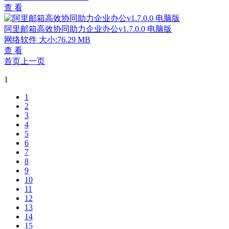
查 看
阿里邮箱高效协同助力企业办公v1.7.0.0 电脑版
网络软件
大小:76.29 MB
查 看
首页
上一页
1
1
2
3
4
5
6
7
8
9
10
11
12
13
14
15