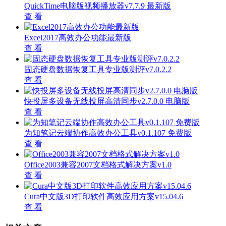
QuickTime电脑版视频播放器v7.7.9 最新版
查 看
Excel2017高效办公功能最新版
查 看
固态硬盘数据恢复工具专业版测评v7.0.2.2
查 看
快投屏多设备无线投屏高清同步v2.7.0.0 电脑版
查 看
为知笔记云端协作高效办公工具v0.1.107 免费版
查 看
Office2003兼容2007文档格式解决方案v1.0
查 看
Cura中文版3D打印软件高效应用方案v15.04.6
查 看