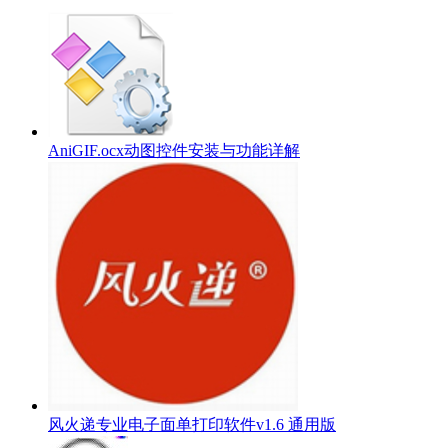
AniGIF.ocx动图控件安装与功能详解
风火递专业电子面单打印软件v1.6 通用版