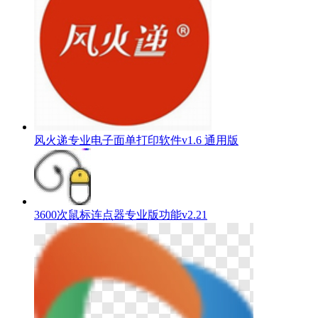
风火递专业电子面单打印软件v1.6 通用版
3600次鼠标连点器专业版功能v2.21