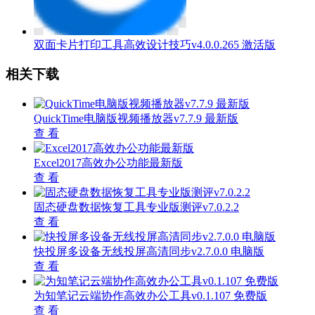
双面卡片打印工具高效设计技巧v4.0.0.265 激活版
相关下载
QuickTime电脑版视频播放器v7.7.9 最新版
查 看
Excel2017高效办公功能最新版
查 看
固态硬盘数据恢复工具专业版测评v7.0.2.2
查 看
快投屏多设备无线投屏高清同步v2.7.0.0 电脑版
查 看
为知笔记云端协作高效办公工具v0.1.107 免费版
查 看