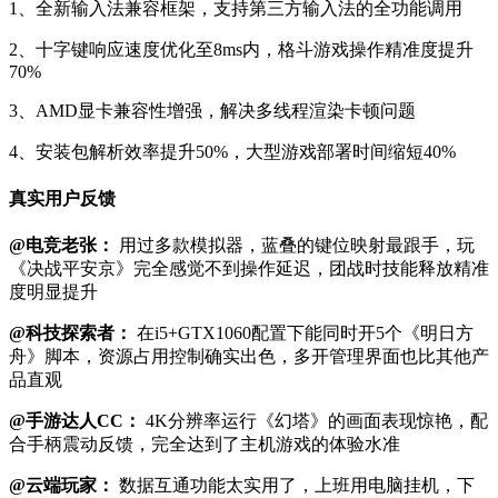
1、全新输入法兼容框架，支持第三方输入法的全功能调用
2、十字键响应速度优化至8ms内，格斗游戏操作精准度提升
70%
3、AMD显卡兼容性增强，解决多线程渲染卡顿问题
4、安装包解析效率提升50%，大型游戏部署时间缩短40%
真实用户反馈
@电竞老张：
用过多款模拟器，蓝叠的键位映射最跟手，玩
《决战平安京》完全感觉不到操作延迟，团战时技能释放精准
度明显提升
@科技探索者：
在i5+GTX1060配置下能同时开5个《明日方
舟》脚本，资源占用控制确实出色，多开管理界面也比其他产
品直观
@手游达人CC：
4K分辨率运行《幻塔》的画面表现惊艳，配
合手柄震动反馈，完全达到了主机游戏的体验水准
@云端玩家：
数据互通功能太实用了，上班用电脑挂机，下