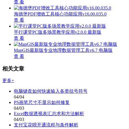
查 看
海德堡PDF增效工具核心功能应用v16.00.035.0
查 看
平行课堂PC版多场景教学应用v2.0.0 最新版
查 看
MapGIS最新版专业地理数据管理工具v6.7 电脑版
查 看
相关文章
更多+
电脑键盘如何快速输入各类括号符号
04/04
PS画笔尺寸不显示如何修复
04/03
Excel数据透视表汇总求和方法解析
04/03
支付宝花呗开通流程与条件解析