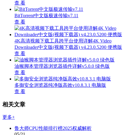
查 看
BitTorrent中文版极速传输v7.11
查 看
4K高清视频下载工具跨平台使用详解4K Video
Downloader中文版(视频下载器) v4.23.0.5200 便携版
查 看
油猴脚本管理器浏览器插件详解v5.0.0 绿色版
查 看
多御安全浏览器纯净版高效v10.8.3.1 电脑版
查 看
相关文章
更多+
鲁大师CPU性能排行榜2025权威解析
05/21