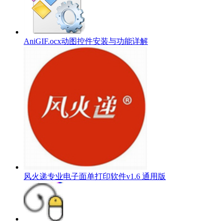
AniGIF.ocx动图控件安装与功能详解
风火递专业电子面单打印软件v1.6 通用版