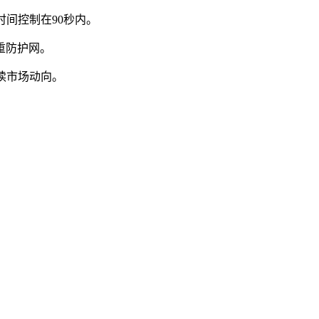
时间控制在90秒内。
重防护网。
读市场动向。