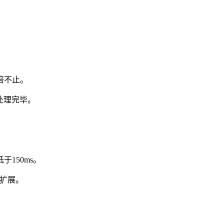
倍不止。
处理完毕。
150ms。
态扩展。