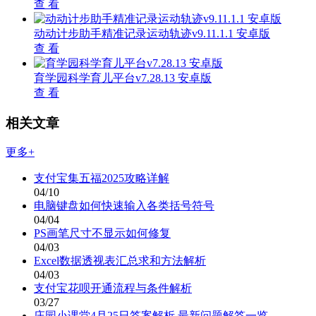
查 看
动动计步助手精准记录运动轨迹v9.11.1.1 安卓版
查 看
育学园科学育儿平台v7.28.13 安卓版
查 看
相关文章
更多+
支付宝集五福2025攻略详解
04/10
电脑键盘如何快速输入各类括号符号
04/04
PS画笔尺寸不显示如何修复
04/03
Excel数据透视表汇总求和方法解析
04/03
支付宝花呗开通流程与条件解析
03/27
庄园小课堂4月25日答案解析 最新问题解答一览