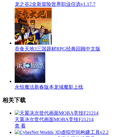
龙之谷2全新冒险世界职业任选v1.17.7
吞食天地3三国题材RPG经典回顾中文版
永恒魔法新春版本龙域魔影上线
相关下载
天翼决次世代画面MOBA竞技F21214
查 看