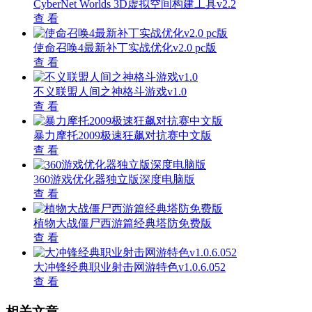
CyberNet Worlds 3D虚拟空间构建工具v2.2
查 看
使命召唤4最新补丁实战优化v2.0 pc版
查 看
不义联盟人间之神格斗游戏v1.0
查 看
暴力摩托2009极速狂飙对抗赛中文版
查 看
360游戏优化器独立版深度电脑版
查 看
植物大战僵尸西游篇经典塔防免费版
查 看
大冲锋经典职业射击网游特色v1.0.6.052
查 看
相关文章