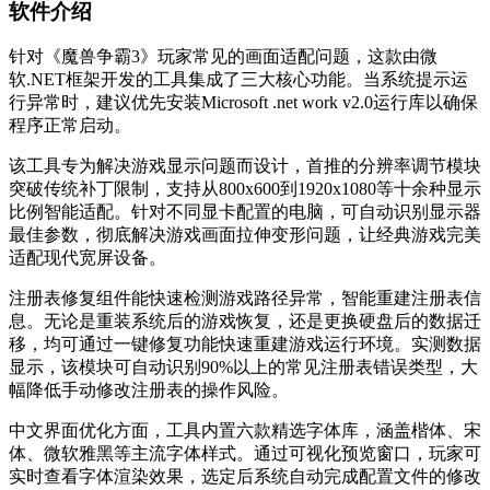
软件介绍
针对《魔兽争霸3》玩家常见的画面适配问题，这款由微
软.NET框架开发的工具集成了三大核心功能。当系统提示运
行异常时，建议优先安装Microsoft .net work v2.0运行库以确保
程序正常启动。
该工具专为解决游戏显示问题而设计，首推的分辨率调节模块
突破传统补丁限制，支持从800x600到1920x1080等十余种显示
比例智能适配。针对不同显卡配置的电脑，可自动识别显示器
最佳参数，彻底解决游戏画面拉伸变形问题，让经典游戏完美
适配现代宽屏设备。
注册表修复组件能快速检测游戏路径异常，智能重建注册表信
息。无论是重装系统后的游戏恢复，还是更换硬盘后的数据迁
移，均可通过一键修复功能快速重建游戏运行环境。实测数据
显示，该模块可自动识别90%以上的常见注册表错误类型，大
幅降低手动修改注册表的操作风险。
中文界面优化方面，工具内置六款精选字体库，涵盖楷体、宋
体、微软雅黑等主流字体样式。通过可视化预览窗口，玩家可
实时查看字体渲染效果，选定后系统自动完成配置文件的修改