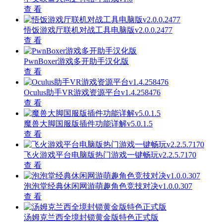
查 看
悟饭游戏厅联机对战工具电脑版v2.0.0.2477
查 看
PwnBoxer游戏多开助手汉化版
查 看
Oculus助手VR游戏资源平台v1.4.258476
查 看
魔兽大脚国服版插件功能详解v5.0.1.5
查 看
飞火游戏平台电脑版热门游戏一键畅玩v2.2.5.7170
查 看
泡泡堂经典休闲网游萌趣角色竞技对决v1.0.0.307
查 看
汤姆克兰西全境封锁黄金版特色正式版