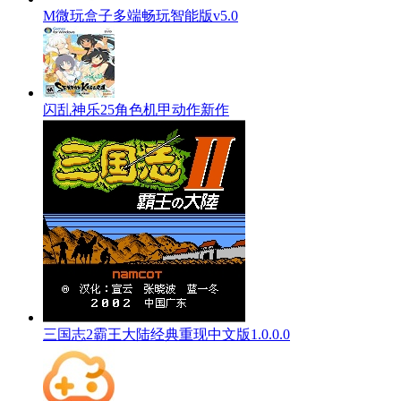
M微玩盒子多端畅玩智能版v5.0
闪乱神乐25角色机甲动作新作
三国志2霸王大陆经典重现中文版1.0.0.0