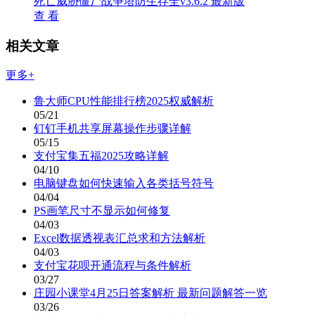
死亡威胁僵尸战争塔防生存全v3.6.2 最新版
查 看
相关文章
更多+
鲁大师CPU性能排行榜2025权威解析
05/21
钉钉手机共享屏幕操作步骤详解
05/15
支付宝集五福2025攻略详解
04/10
电脑键盘如何快速输入各类括号符号
04/04
PS画笔尺寸不显示如何修复
04/03
Excel数据透视表汇总求和方法解析
04/03
支付宝花呗开通流程与条件解析
03/27
庄园小课堂4月25日答案解析 最新问题解答一览
03/26