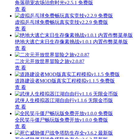
角落萌宠农场治愈时光v2.5.1 免费版
查 看
虚拟乒乓球免费畅玩真实竞技v2.2.9 免费版
查 看
绝地大逃亡末日生存像素挑战v1.0.1 内置作弊菜单版
查 看
二次元开放世界冒险之旅v2.0.87
查 看
道路建设者MOD版真实工程模拟v1.1.5 免费版
查 看
武侠人生模拟器江湖自由行v1.1.6 无限金币版
查 看
全民笑斗僵尸畅玩版免费开放v1.0.0 免费版
查 看