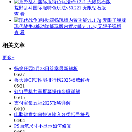
荒野乱斗国际服特色玩法v50.221 无限钻石版
查 看
现代战争3移动端畅玩版内置功能v1.1.7g 无限子弹版
查 看
相关文章
更多+
蚂蚁庄园5月23日答案最新解析
06/27
鲁大师CPU性能排行榜2025权威解析
05/21
钉钉手机共享屏幕操作步骤详解
05/15
支付宝集五福2025攻略详解
04/10
电脑键盘如何快速输入各类括号符号
04/04
PS画笔尺寸不显示如何修复
04/03