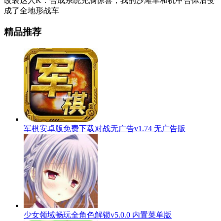
改装达人K：合成系统充满惊喜，我的沙滩车和机甲合体后变
成了全地形战车
精品推荐
军棋安卓版免费下载对战无广告v1.74 无广告版
少女领域畅玩全角色解锁v5.0.0 内置菜单版