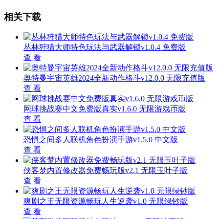
相关下载
丛林狩猎大师特色玩法与武器解锁v1.0.4 免费版
查 看
奥特曼宇宙英雄2024全新动作格斗v12.0.0 无限充值版
查 看
网球挑战赛中文免费版真实v1.6.0 无限游戏币版
查 看
恐惧之间多人联机角色扮演手游v1.5.0 中文版
查 看
侠客梦内置修改器免费畅玩版v2.1 无限玉叶子版
查 看
爽剧之王无限资源畅玩人生逆袭v1.0 无限绿钞版
查 看