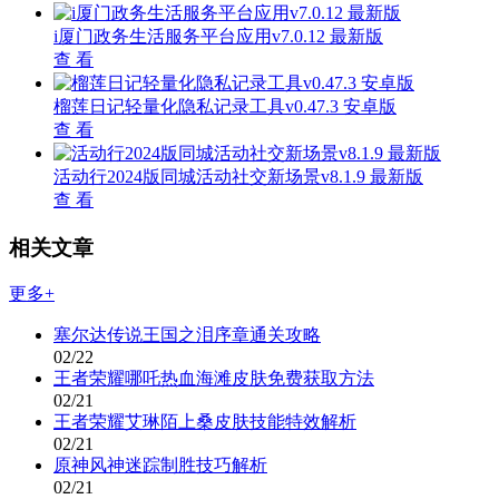
i厦门政务生活服务平台应用v7.0.12 最新版
查 看
榴莲日记轻量化隐私记录工具v0.47.3 安卓版
查 看
活动行2024版同城活动社交新场景v8.1.9 最新版
查 看
相关文章
更多+
塞尔达传说王国之泪序章通关攻略
02/22
王者荣耀哪吒热血海滩皮肤免费获取方法
02/21
王者荣耀艾琳陌上桑皮肤技能特效解析
02/21
原神风神迷踪制胜技巧解析
02/21