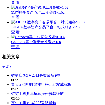
查 看
派币数字资产管理工具高效v1.62
查 看
AIBOX数字资产交易平台一站式服务V2.3.0
查 看
Coindesk客户端安全投资v6.0.6
查 看
相关文章
更多+
蚂蚁庄园5月23日答案最新解析
06/27
鲁大师CPU性能排行榜2025权威解析
05/21
钉钉手机共享屏幕操作步骤详解
05/15
支付宝集五福2025攻略详解