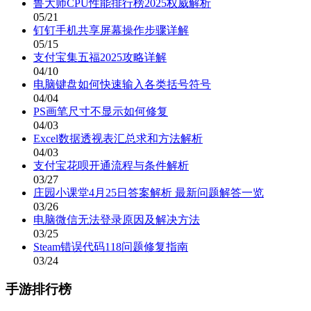
鲁大师CPU性能排行榜2025权威解析
05/21
钉钉手机共享屏幕操作步骤详解
05/15
支付宝集五福2025攻略详解
04/10
电脑键盘如何快速输入各类括号符号
04/04
PS画笔尺寸不显示如何修复
04/03
Excel数据透视表汇总求和方法解析
04/03
支付宝花呗开通流程与条件解析
03/27
庄园小课堂4月25日答案解析 最新问题解答一览
03/26
电脑微信无法登录原因及解决方法
03/25
Steam错误代码118问题修复指南
03/24
手游排行榜