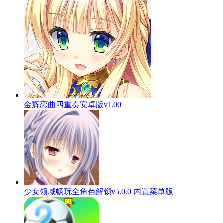
金辉恋曲四重奏安卓版v1.00
少女领域畅玩全角色解锁v5.0.0 内置菜单版