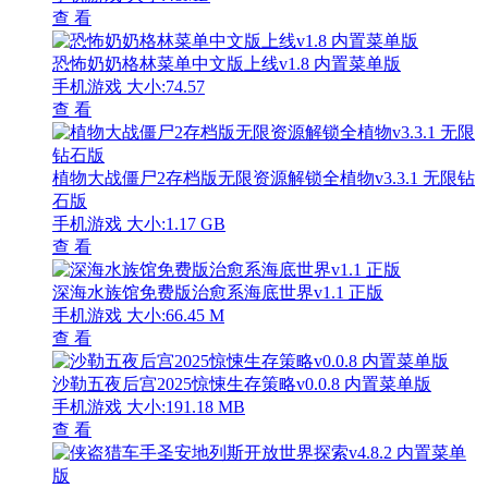
查 看
恐怖奶奶格林菜单中文版上线v1.8 内置菜单版
手机游戏
大小:74.57
查 看
植物大战僵尸2存档版无限资源解锁全植物v3.3.1 无限钻
石版
手机游戏
大小:1.17 GB
查 看
深海水族馆免费版治愈系海底世界v1.1 正版
手机游戏
大小:66.45 M
查 看
沙勒五夜后宫2025惊悚生存策略v0.0.8 内置菜单版
手机游戏
大小:191.18 MB
查 看