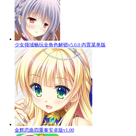
少女领域畅玩全角色解锁v5.0.0 内置菜单版
金辉恋曲四重奏安卓版v1.00