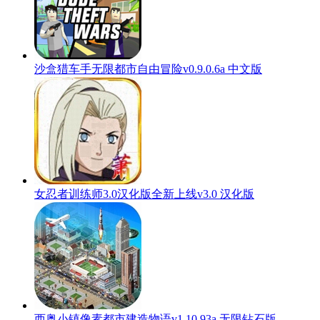
沙盒猎车手无限都市自由冒险v0.9.0.6a 中文版
女忍者训练师3.0汉化版全新上线v3.0 汉化版
西奥小镇像素都市建造物语v1.10.93a 无限钻石版