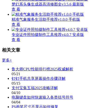
梦幻系头像生成器高清修图全v3.5.6 最新版
查 看
精准气象服务生活助手推荐v1.0.0 手机版
查 看
专业证件照拍摄制作工具推荐v4.0.7 安卓版
查 看
相关文章
更多+
鲁大师CPU性能排行榜2025权威解析
05/21
钉钉手机共享屏幕操作步骤详解
05/15
支付宝集五福2025攻略详解
04/10
电脑键盘如何快速输入各类括号符号
04/04
PS画笔尺寸不显示如何修复