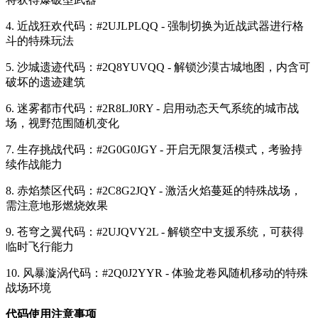
4. 近战狂欢代码：#2UJLPLQQ - 强制切换为近战武器进行格
斗的特殊玩法
5. 沙城遗迹代码：#2Q8YUVQQ - 解锁沙漠古城地图，内含可
破坏的遗迹建筑
6. 迷雾都市代码：#2R8LJ0RY - 启用动态天气系统的城市战
场，视野范围随机变化
7. 生存挑战代码：#2G0G0JGY - 开启无限复活模式，考验持
续作战能力
8. 赤焰禁区代码：#2C8G2JQY - 激活火焰蔓延的特殊战场，
需注意地形燃烧效果
9. 苍穹之翼代码：#2UJQVY2L - 解锁空中支援系统，可获得
临时飞行能力
10. 风暴漩涡代码：#2Q0J2YYR - 体验龙卷风随机移动的特殊
战场环境
代码使用注意事项