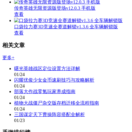
传奇英雄无限资源版登场v12.0.3 手机版
查看
口袋拉力赛3D竞速全赛道解锁v1.3.6 全车辆解锁版
查看
相关文章
更多+
曙光英雄战区定位设置方法详解
01/24
闪耀优俊少女金币速刷技巧与攻略解析
01/24
部落大作战零氪玩家养成指南
01/24
植物大战僵尸杂交版存档迁移全流程指南
01/24
三国谋定天下曹操阵容搭配全解析
01/23