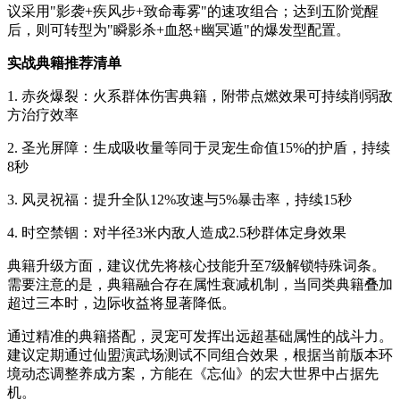
议采用"影袭+疾风步+致命毒雾"的速攻组合；达到五阶觉醒
后，则可转型为"瞬影杀+血怒+幽冥遁"的爆发型配置。
实战典籍推荐清单
1. 赤炎爆裂：火系群体伤害典籍，附带点燃效果可持续削弱敌
方治疗效率
2. 圣光屏障：生成吸收量等同于灵宠生命值15%的护盾，持续
8秒
3. 风灵祝福：提升全队12%攻速与5%暴击率，持续15秒
4. 时空禁锢：对半径3米内敌人造成2.5秒群体定身效果
典籍升级方面，建议优先将核心技能升至7级解锁特殊词条。
需要注意的是，典籍融合存在属性衰减机制，当同类典籍叠加
超过三本时，边际收益将显著降低。
通过精准的典籍搭配，灵宠可发挥出远超基础属性的战斗力。
建议定期通过仙盟演武场测试不同组合效果，根据当前版本环
境动态调整养成方案，方能在《忘仙》的宏大世界中占据先
机。