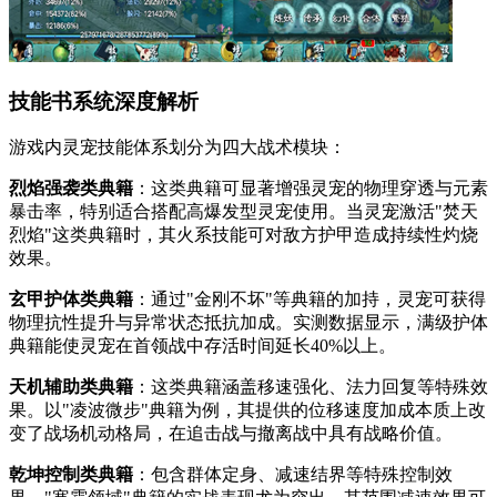
技能书系统深度解析
游戏内灵宠技能体系划分为四大战术模块：
烈焰强袭类典籍
：这类典籍可显著增强灵宠的物理穿透与元素
暴击率，特别适合搭配高爆发型灵宠使用。当灵宠激活"焚天
烈焰"这类典籍时，其火系技能可对敌方护甲造成持续性灼烧
效果。
玄甲护体类典籍
：通过"金刚不坏"等典籍的加持，灵宠可获得
物理抗性提升与异常状态抵抗加成。实测数据显示，满级护体
典籍能使灵宠在首领战中存活时间延长40%以上。
天机辅助类典籍
：这类典籍涵盖移速强化、法力回复等特殊效
果。以"凌波微步"典籍为例，其提供的位移速度加成本质上改
变了战场机动格局，在追击战与撤离战中具有战略价值。
乾坤控制类典籍
：包含群体定身、减速结界等特殊控制效