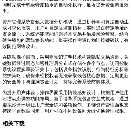
同时完成千笔级转账指令的自动化执行，显著提升资金调度效
率。
资产管理系统搭载大数据分析模块，通过机器学习算法自动生
成可视化报表。用户可自定义监测指标，实时追踪特定地址的
资金流向，系统还能智能识别异常交易并触发风险预警。结合
硬件钱包的离线签名功能，重要操作需通过物理按键确认，有
效防范网络攻击。
在隐私保护层面，采用零知识证明技术构建隐私交易通道，关
键数据经过同态加密处理后分布式存储在多个节点。访问控制
系统设置多重验证关卡，包括设备指纹识别、行为特征分析等
防护策略，确保未经授权者无法获取钱包核心数据。定期更新
的安全补丁与漏洞赏金计划，持续完善系统防御体系。
为提升用户体验，操作界面采用情境感知设计，根据用户使用
习惯动态调整功能布局。新手引导系统包含交互式教程，通过
虚拟沙盒环境让用户安全练习各项操作。多链资产管理面板支
持跨平台数据同步，用户可在不同设备间无缝切换管理权限。
相关下载