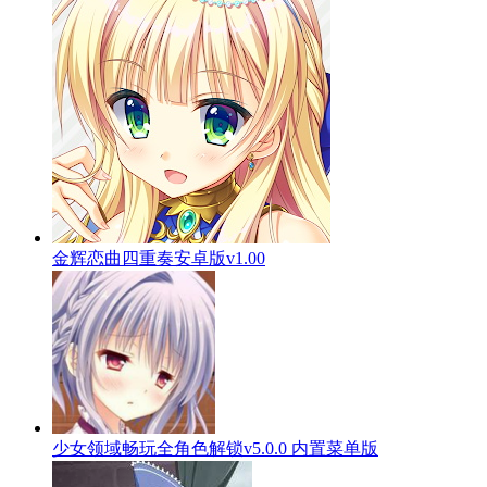
金辉恋曲四重奏安卓版v1.00
少女领域畅玩全角色解锁v5.0.0 内置菜单版