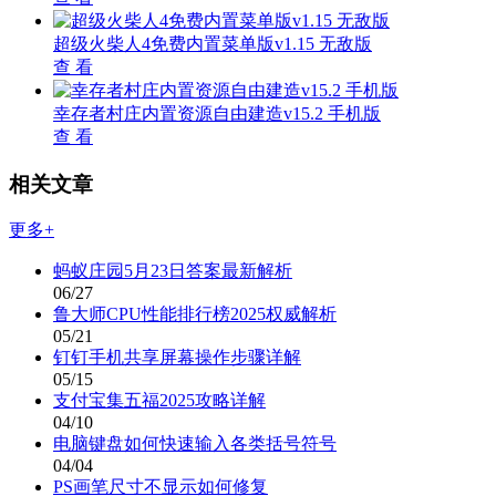
超级火柴人4免费内置菜单版v1.15 无敌版
查 看
幸存者村庄内置资源自由建造v15.2 手机版
查 看
相关文章
更多+
蚂蚁庄园5月23日答案最新解析
06/27
鲁大师CPU性能排行榜2025权威解析
05/21
钉钉手机共享屏幕操作步骤详解
05/15
支付宝集五福2025攻略详解
04/10
电脑键盘如何快速输入各类括号符号
04/04
PS画笔尺寸不显示如何修复