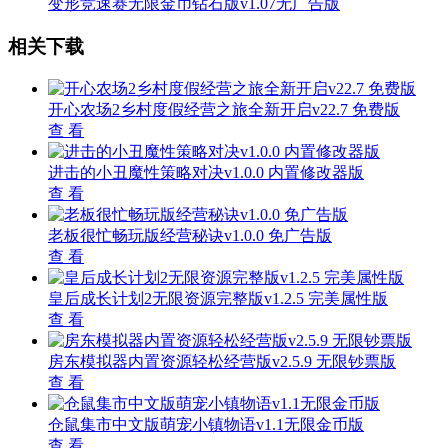
变形竞速赛无限金币钻石版v1.07无广告版
相关下载
开心农场2乡村度假经营之旅全新开启v22.7 免费版
查 看
进击的小丑魔性策略对决v1.0.0 内置修改器版
查 看
老板很忙畅玩版经营秘诀v1.0.0 免广告版
查 看
皇后成长计划2无限资源完整版v1.2.5 完美属性版
查 看
房东模拟器内置资源轻松经营版v2.5.9 无限钞票版
查 看
仓鼠集市中文版萌宠小镇物语v1.1无限金币版
查 看