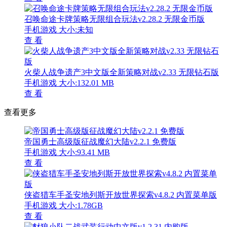
召唤命途卡牌策略无限组合玩法v2.28.2 无限金币版
手机游戏
大小:未知
查 看
火柴人战争遗产3中文版全新策略对战v2.33 无限钻石版
手机游戏
大小:132.01 MB
查 看
查看更多
帝国勇士高级版征战魔幻大陆v2.2.1 免费版
手机游戏
大小:93.41 MB
查 看
侠盗猎车手圣安地列斯开放世界探索v4.8.2 内置菜单版
手机游戏
大小:1.78GB
查 看