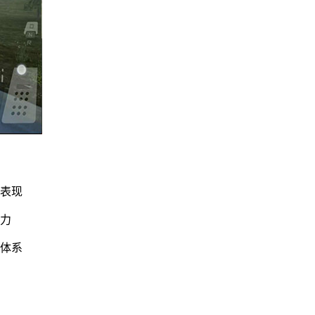
控表现
地力
理体系