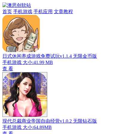
首页
手机游戏
手机应用
文章教程
日式休闲养成游戏免费试玩v1.1.4 无限金币版
手机游戏
大小:41.99 MB
查 看
现代总裁商业帝国自由经营v1.0.2 无限钻石版
手机游戏
大小:64.89MB
查 看