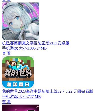
机忆赛博朋克文字冒险互动v1.0 安卓版
手机游戏
大小:1005.24MB
查 看
我的世界2023海洋主题新版上线v2.7.5.22 无限钻石版
手机游戏
大小:727 MB
查 看