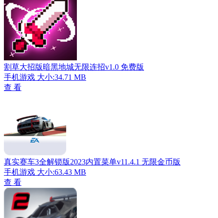
割草大招版暗黑地城无限连招v1.0 免费版
手机游戏
大小:34.71 MB
查 看
真实赛车3全解锁版2023内置菜单v11.4.1 无限金币版
手机游戏
大小:63.43 MB
查 看