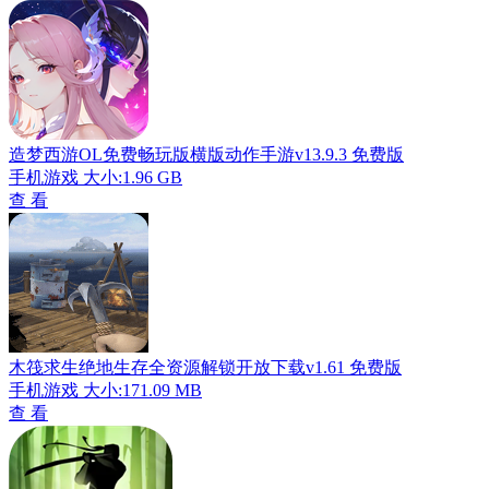
造梦西游OL免费畅玩版横版动作手游v13.9.3 免费版
手机游戏
大小:1.96 GB
查 看
木筏求生绝地生存全资源解锁开放下载v1.61 免费版
手机游戏
大小:171.09 MB
查 看