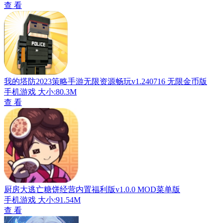
查 看
我的塔防2023策略手游无限资源畅玩v1.240716 无限金币版
手机游戏
大小:80.3M
查 看
厨房大逃亡糖饼经营内置福利版v1.0.0 MOD菜单版
手机游戏
大小:91.54M
查 看