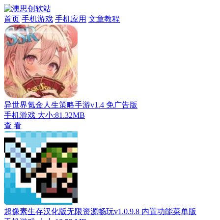
首页
手机游戏
手机应用
文章教程
异世界氪金人生策略手游v1.4 免广告版
手机游戏
大小:81.32MB
查 看
超像素生存汉化版无限资源畅玩v1.0.9.8 内置功能菜单版