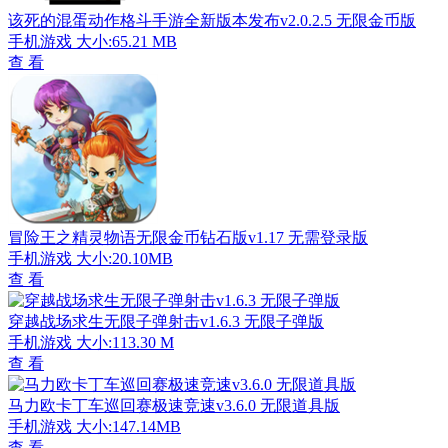
该死的混蛋动作格斗手游全新版本发布v2.0.2.5 无限金币版
手机游戏
大小:65.21 MB
查 看
冒险王之精灵物语无限金币钻石版v1.17 无需登录版
手机游戏
大小:20.10MB
查 看
穿越战场求生无限子弹射击v1.6.3 无限子弹版
手机游戏
大小:113.30 M
查 看
马力欧卡丁车巡回赛极速竞速v3.6.0 无限道具版
手机游戏
大小:147.14MB
查 看