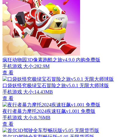
疯狂动物园3D像素跑酷之旅v4.9.0 内购免费版
手机游戏
大小:282.9M
查 看
口袋妖怪究极绿宝石冒险之旅v5.0.1 无限大师球版
手机游戏
大小:14.43MB
查 看
夜行者暴力摩托2024疾速狂飙v1.001 免费版
手机游戏
大小:8.76MB
查 看
首尔3D驾驶全车型畅玩版v5.05 无限货币版