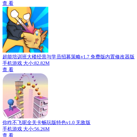
查 看
超能培训班大楼经营与学员招募策略v1.7 免费版内置修改器版
手机游戏
大小:82.82M
查 看
你咋不飞呢全关卡畅玩版特色v1.0 无敌版
手机游戏
大小:56.26M
查 看