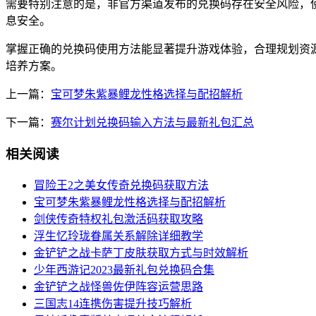
需要特别注意的是，非官方渠道发布的兑换码存在安全风险，
息安全。
掌握正确的兑换码使用方法能显著提升游戏体验，合理规划资
培养方案。
上一篇：
宝可梦朱紫暴鲤龙性格选择与配招解析
下一篇：
赛尔计划兑换码输入方法与最新礼包汇总
相关阅读
冒险王2之美女传奇兑换码获取方法
宝可梦朱紫暴鲤龙性格选择与配招解析
剑侠传奇特权礼包激活码获取攻略
浮生忆玲珑眷属关系解除详细教学
金铲铲之战卡萨丁皮肤获取方式与时效解析
少年西游记2023最新礼包兑换码合集
金铲铲之战怪兽佐伊阵容运营思路
三国志14连携伤害提升技巧解析