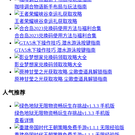
咖啡调合物语新手布局与玩法指南
王者荣耀峡谷幸运礼获取攻略
合合岛2023兑换码使用方法与福利合集
GTA5水下操作技巧 潜水游泳按键指南
影业梦想家兑换码领取攻略大全
原神甘莹之光获取攻略 尘歌壶道具解锁指南
人气推荐
绿色地狱无限物资畅玩生存挑战v1.3.3 手机版
查看详情
重建帝国时代王朝策略免费手游v1.1.1 无限经验版