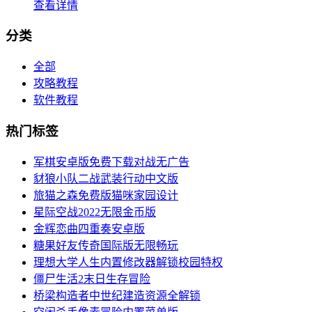
查看详情
分类
全部
攻略教程
软件教程
热门标签
军棋安卓版免费下载对战无广告
豺狼小队二战武装行动中文版
旅猫之森免费版猫咪家园设计
星际空战2022无限金币版
金辉恋曲四重奏安卓版
糖果好友传奇国际版无限畅玩
理想大学人生内置修改器解锁校园特权
僵尸生活2末日生存冒险
桥梁构造者中世纪建造资源全解锁