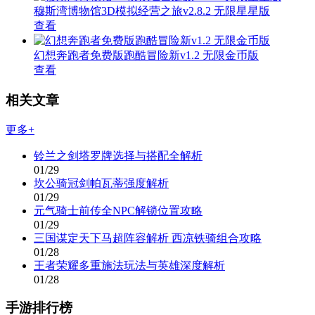
穆斯湾博物馆3D模拟经营之旅v2.8.2 无限星星版
查看
幻想奔跑者免费版跑酷冒险新v1.2 无限金币版
查看
相关文章
更多+
铃兰之剑塔罗牌选择与搭配全解析
01/29
坎公骑冠剑帕瓦蒂强度解析
01/29
元气骑士前传全NPC解锁位置攻略
01/29
三国谋定天下马超阵容解析 西凉铁骑组合攻略
01/28
王者荣耀多重施法玩法与英雄深度解析
01/28
手游排行榜