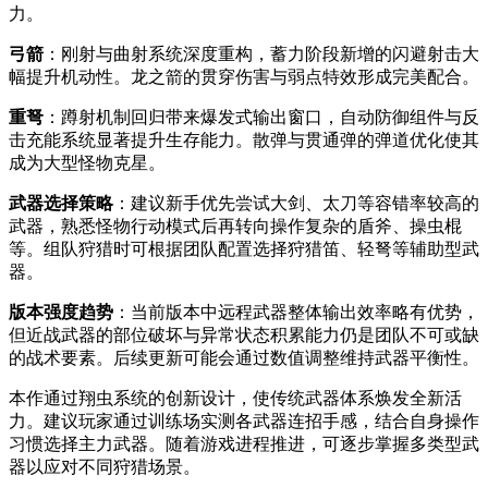
力。
弓箭
：刚射与曲射系统深度重构，蓄力阶段新增的闪避射击大
幅提升机动性。龙之箭的贯穿伤害与弱点特效形成完美配合。
重弩
：蹲射机制回归带来爆发式输出窗口，自动防御组件与反
击充能系统显著提升生存能力。散弹与贯通弹的弹道优化使其
成为大型怪物克星。
武器选择策略
：建议新手优先尝试大剑、太刀等容错率较高的
武器，熟悉怪物行动模式后再转向操作复杂的盾斧、操虫棍
等。组队狩猎时可根据团队配置选择狩猎笛、轻弩等辅助型武
器。
版本强度趋势
：当前版本中远程武器整体输出效率略有优势，
但近战武器的部位破坏与异常状态积累能力仍是团队不可或缺
的战术要素。后续更新可能会通过数值调整维持武器平衡性。
本作通过翔虫系统的创新设计，使传统武器体系焕发全新活
力。建议玩家通过训练场实测各武器连招手感，结合自身操作
习惯选择主力武器。随着游戏进程推进，可逐步掌握多类型武
器以应对不同狩猎场景。