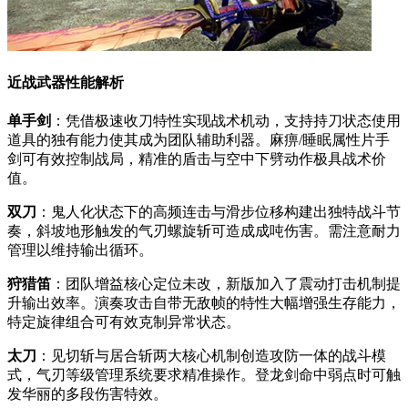
近战武器性能解析
单手剑
：凭借极速收刀特性实现战术机动，支持持刀状态使用
道具的独有能力使其成为团队辅助利器。麻痹/睡眠属性片手
剑可有效控制战局，精准的盾击与空中下劈动作极具战术价
值。
双刀
：鬼人化状态下的高频连击与滑步位移构建出独特战斗节
奏，斜坡地形触发的气刃螺旋斩可造成成吨伤害。需注意耐力
管理以维持输出循环。
狩猎笛
：团队增益核心定位未改，新版加入了震动打击机制提
升输出效率。演奏攻击自带无敌帧的特性大幅增强生存能力，
特定旋律组合可有效克制异常状态。
太刀
：见切斩与居合斩两大核心机制创造攻防一体的战斗模
式，气刃等级管理系统要求精准操作。登龙剑命中弱点时可触
发华丽的多段伤害特效。