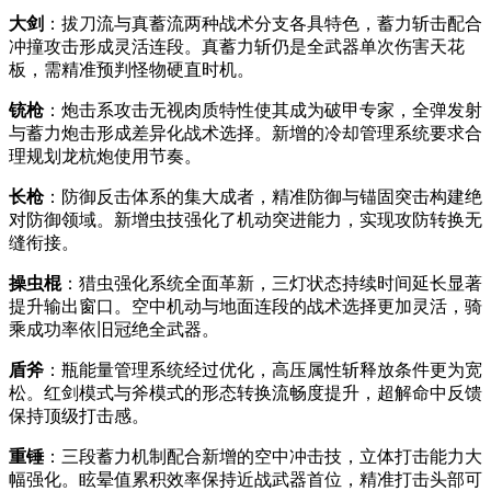
大剑
：拔刀流与真蓄流两种战术分支各具特色，蓄力斩击配合
冲撞攻击形成灵活连段。真蓄力斩仍是全武器单次伤害天花
板，需精准预判怪物硬直时机。
铳枪
：炮击系攻击无视肉质特性使其成为破甲专家，全弹发射
与蓄力炮击形成差异化战术选择。新增的冷却管理系统要求合
理规划龙杭炮使用节奏。
长枪
：防御反击体系的集大成者，精准防御与锚固突击构建绝
对防御领域。新增虫技强化了机动突进能力，实现攻防转换无
缝衔接。
操虫棍
：猎虫强化系统全面革新，三灯状态持续时间延长显著
提升输出窗口。空中机动与地面连段的战术选择更加灵活，骑
乘成功率依旧冠绝全武器。
盾斧
：瓶能量管理系统经过优化，高压属性斩释放条件更为宽
松。红剑模式与斧模式的形态转换流畅度提升，超解命中反馈
保持顶级打击感。
重锤
：三段蓄力机制配合新增的空中冲击技，立体打击能力大
幅强化。眩晕值累积效率保持近战武器首位，精准打击头部可