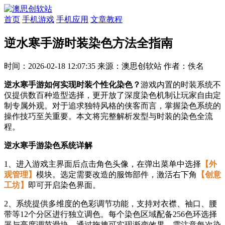
首页
手机游戏
手机应用
文章教程
逆水寒手游时装染色方法全指南
时间：2026-02-18 12:07:35
来源：澳思创软站
作者：佚名
逆水寒手游如何实现时装个性化染色？
游戏内置的时装系统不
仅提供数百种造型选择，更开放了深度染色机制让玩家自由定
制专属外观。对于追求独特风格的侠客而言，掌握染色系统的
操作技巧至关重要。本文将完整解析发型与时装的染色全流
程。
逆水寒手游染色系统详解
1、进入游戏主界面后点击角色头像，在弹出菜单中选择
【外
观管理】
模块。选定需要改造的服饰部件，激活右下角
【创意
工坊】
即可开启染色界面。
2、系统提供多维度的色彩调节功能，支持对衣襟、袖口、腰
带等12个分区进行独立调色。每个染色区域配备256色环选择
器与亮度调节滑块，通过拖拽可实现渐变效果。需注意每次染