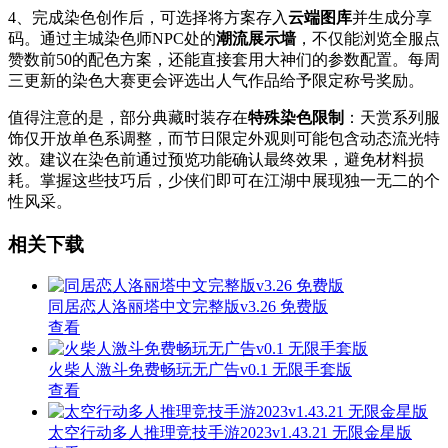
4、完成染色创作后，可选择将方案存入
云端图库
并生成分享
码。通过主城染色师NPC处的
潮流展示墙
，不仅能浏览全服点
赞数前50的配色方案，还能直接套用大神们的参数配置。每周
三更新的染色大赛更会评选出人气作品给予限定称号奖励。
值得注意的是，部分典藏时装存在
特殊染色限制
：天赏系列服
饰仅开放单色系调整，而节日限定外观则可能包含动态流光特
效。建议在染色前通过预览功能确认最终效果，避免材料损
耗。掌握这些技巧后，少侠们即可在江湖中展现独一无二的个
性风采。
相关下载
同居恋人洛丽塔中文完整版v3.26 免费版
查看
火柴人激斗免费畅玩无广告v0.1 无限手套版
查看
太空行动多人推理竞技手游2023v1.43.21 无限金星版