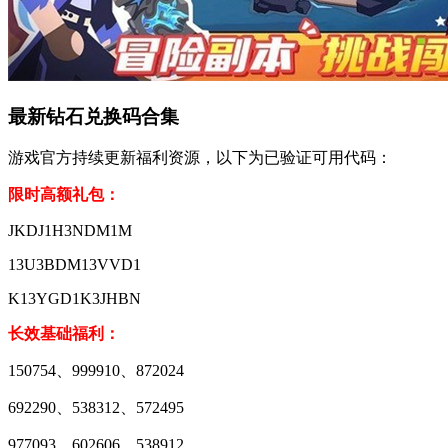
最新钻石兑换码合集
游戏官方持续更新福利资源，以下为已验证可用代码：
限时高额礼包：
JKDJ1H3NDM1M
13U3BDM13VVD1
K13YGD1K3JHBN
长效基础福利：
150754、999910、872024
692290、538312、572495
977093、602606、538912