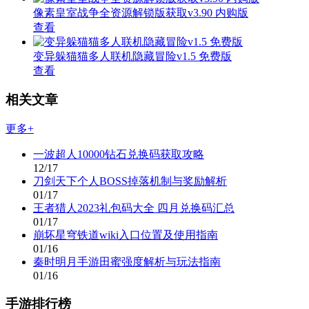
像素皇室战争全资源解锁版获取v3.90 内购版
查看
变异躲猫猫多人联机隐藏冒险v1.5 免费版
查看
相关文章
更多+
一波超人10000钻石兑换码获取攻略
12/17
刀剑天下个人BOSS掉落机制与奖励解析
01/17
王者猎人2023礼包码大全 四月兑换码汇总
01/17
崩坏星穹铁道wiki入口位置及使用指南
01/16
秦时明月手游田蜜强度解析与玩法指南
01/16
手游排行榜