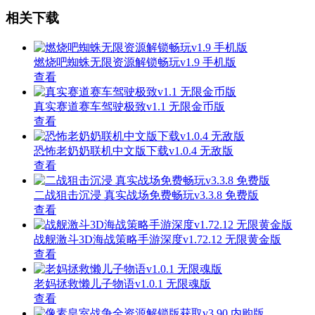
相关下载
燃烧吧蜘蛛无限资源解锁畅玩v1.9 手机版
查看
真实赛道赛车驾驶极致v1.1 无限金币版
查看
恐怖老奶奶联机中文版下载v1.0.4 无敌版
查看
二战狙击沉浸 真实战场免费畅玩v3.3.8 免费版
查看
战舰激斗3D海战策略手游深度v1.72.12 无限黄金版
查看
老妈拯救懒儿子物语v1.0.1 无限魂版
查看