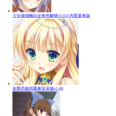
少女领域畅玩全角色解锁v5.0.0 内置菜单版
金辉恋曲四重奏安卓版v1.00