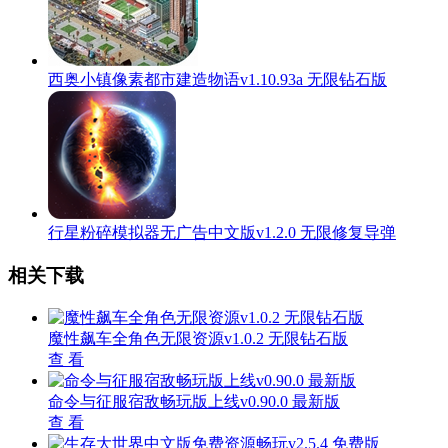
西奥小镇像素都市建造物语v1.10.93a 无限钻石版
行星粉碎模拟器无广告中文版v1.2.0 无限修复导弹
相关下载
魔性飙车全角色无限资源v1.0.2 无限钻石版
查 看
命令与征服宿敌畅玩版上线v0.90.0 最新版
查 看