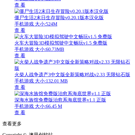
查 看
僵尸生活2末日生存冒险v0.20.1版本汉化版
手机游戏
大小:524M
查 看
火车大冒险3D模拟驾驶中文畅玩v1.5 免费版
手机游戏
大小:60.73MB
查 看
火柴人战争遗产3中文版全新策略对战v2.33 无限钻石版
手机游戏
大小:132.01 MB
查 看
深海水族馆免费版治愈系海底世界v1.1 正版
手机游戏
大小:66.45 M
查 看
查看更多
Copyright © 澳思创软站