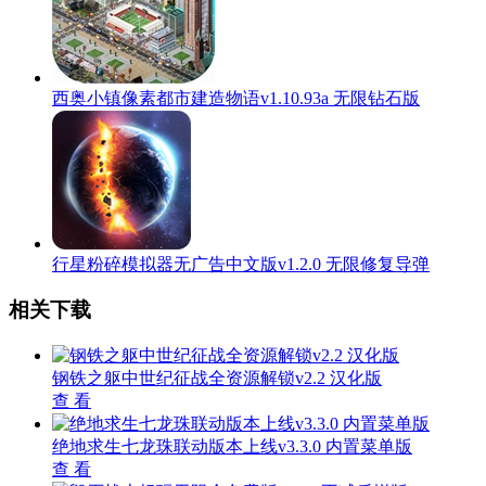
西奥小镇像素都市建造物语v1.10.93a 无限钻石版
行星粉碎模拟器无广告中文版v1.2.0 无限修复导弹
相关下载
钢铁之躯中世纪征战全资源解锁v2.2 汉化版
查 看
绝地求生七龙珠联动版本上线v3.3.0 内置菜单版
查 看