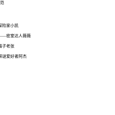
规范
探险家小凯
——密室达人薇薇
猫子老张
解谜爱好者阿杰