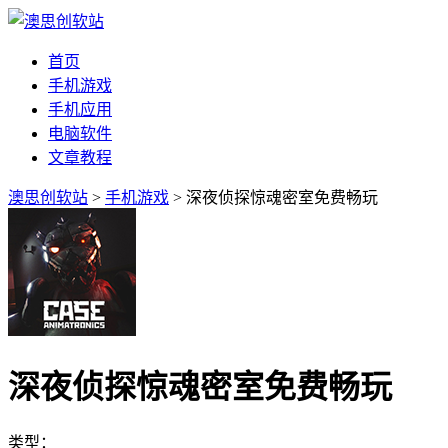
首页
手机游戏
手机应用
电脑软件
文章教程
澳思创软站
>
手机游戏
> 深夜侦探惊魂密室免费畅玩
深夜侦探惊魂密室免费畅玩
类型：