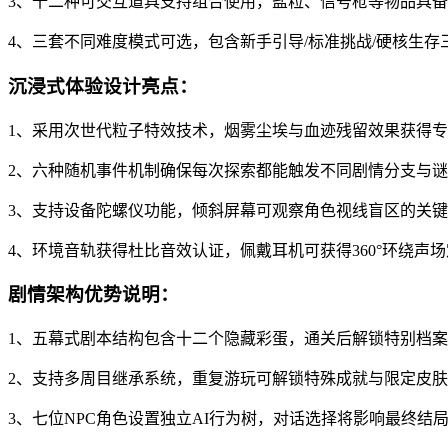
3、十二种可交互道具支持组合使用，盐粒、信号枪等物品具
4、三套不同难度模式可选，包含新手引导/标准挑战/硬核生存
沉浸式体验设计亮点：
1、采用次世代粒子特效技术，烟雾尘埃与血迹残留效果获得
2、六种随机事件机制确保每次探索都能触发不同剧情分支与
3、支持设备陀螺仪功能，倾斜屏幕可观察角色视线盲区的关
4、环境音轨获得杜比音效认证，佩戴耳机可获得360°环绕声
剧情架构优势说明：
1、五幕式剧本结构包含十二个隐藏彩蛋，通关后解锁特别档
2、支持多周目继承系统，重复游玩可解锁特殊成就与限定皮肤
3、七位NPC角色设置独立AI行为树，对话选择将影响最终结