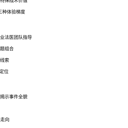
备特殊战术价值
三种体验梯度
专业法医团队指导
谜题组合
键线索
场定位
案揭示事件全貌
局走向