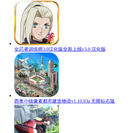
女忍者训练师3.0汉化版全新上线v3.0 汉化版
西奥小镇像素都市建造物语v1.10.93a 无限钻石版