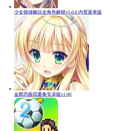
少女领域畅玩全角色解锁v5.0.0 内置菜单版
金辉恋曲四重奏安卓版v1.00