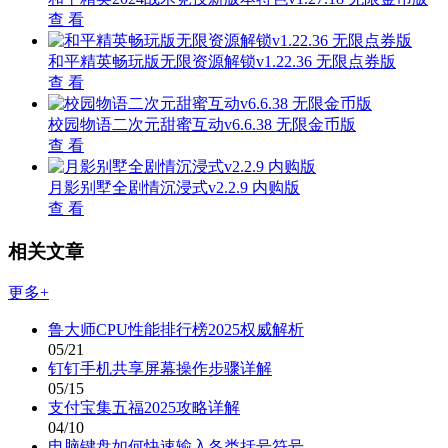
查 看
和平精英畅玩版无限资源解锁v1.22.36 无限点券版
查 看
校园物语二次元甜蜜互动v6.6.38 无限金币版
查 看
月影别墅全剧情沉浸式v2.2.9 内购版
查 看
相关文章
更多+
鲁大师CPU性能排行榜2025权威解析
05/21
钉钉手机共享屏幕操作步骤详解
05/15
支付宝集五福2025攻略详解
04/10
电脑键盘如何快速输入各类括号符号