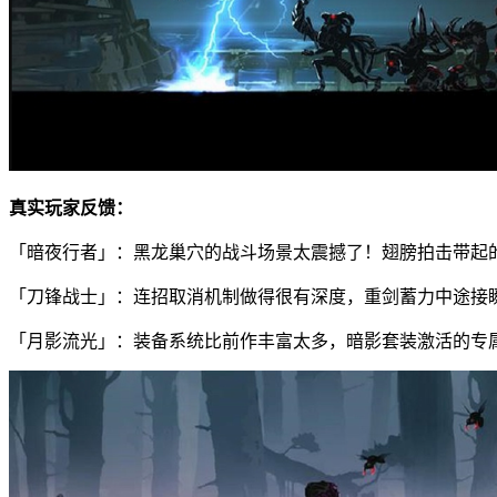
真实玩家反馈：
「暗夜行者」：黑龙巢穴的战斗场景太震撼了！翅膀拍击带起
「刀锋战士」：连招取消机制做得很有深度，重剑蓄力中途接瞬
「月影流光」：装备系统比前作丰富太多，暗影套装激活的专