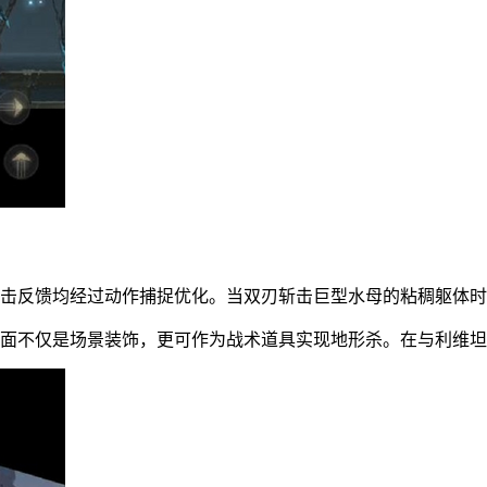
受击反馈均经过动作捕捉优化。当双刃斩击巨型水母的粘稠躯体
地面不仅是场景装饰，更可作为战术道具实现地形杀。在与利维