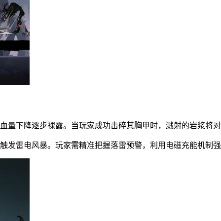
着血量下降逐步裸露。当玩家成功击碎其胸甲时，溅射的岩浆将
机触发雷电风暴。玩家需精准把握落雷预警，利用电磁充能机制