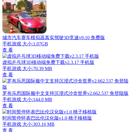
城市汽车赛车模拟器真实驾驶3D竞速v9.10 免费版
手机游戏
大小:1.07GB
查 看
虚拟乒乓球3D移动端免费下载v2.3.17 手机版
手机游戏
大小:70.39 MB
查 看
罗布乐思国际服中文支持沉浸式沙盒世界v2.662.537 免登陆版
手机游戏
大小:144.0 MB
查 看
时间暂停怀表巴比伦汉化版v1.0 桃子移植版
手机游戏
大小:303.16 MB
查 看