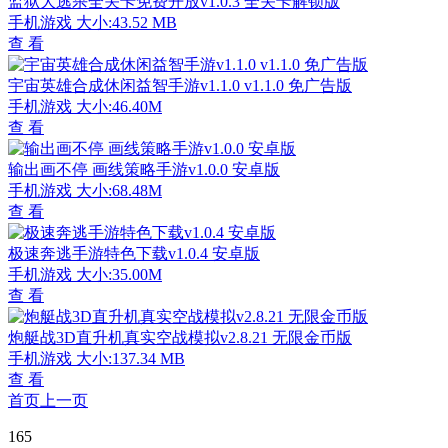
监狱大逃杀全关卡免费开放v1.0.3 全关卡解锁版
手机游戏
大小:43.52 MB
查 看
宇宙英雄合成休闲益智手游v1.1.0 v1.1.0 免广告版
手机游戏
大小:46.40M
查 看
输出画不停 画线策略手游v1.0.0 安卓版
手机游戏
大小:68.48M
查 看
极速奔逃手游特色下载v1.0.4 安卓版
手机游戏
大小:35.00M
查 看
炮艇战3D直升机真实空战模拟v2.8.21 无限金币版
手机游戏
大小:137.34 MB
查 看
首页
上一页
165