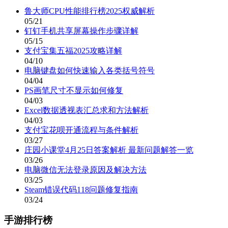
鲁大师CPU性能排行榜2025权威解析
05/21
钉钉手机共享屏幕操作步骤详解
05/15
支付宝集五福2025攻略详解
04/10
电脑键盘如何快速输入各类括号符号
04/04
PS画笔尺寸不显示如何修复
04/03
Excel数据透视表汇总求和方法解析
04/03
支付宝花呗开通流程与条件解析
03/27
庄园小课堂4月25日答案解析 最新问题解答一览
03/26
电脑微信无法登录原因及解决方法
03/25
Steam错误代码118问题修复指南
03/24
手游排行榜