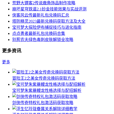
荒野大镖客2传说鹿角饰品制作攻略
崩坏星穹铁道2.1砂金技能效果与实战评测
侠客风云传最新礼包兑换码汇总
塔防精灵2023最新兑换码获取方法及大全
宝可梦大探险伊布捕捉技巧与进化指南
点点勇者最新礼包兑换码合集
别惹农夫绿色毒刺皮肤解锁全攻略
更多资讯
更多
冒险王2之美女传奇兑换码获取方法
宝可梦朱紫暴鲤龙性格选择与配招解析
剑侠传奇特权礼包激活码获取攻略