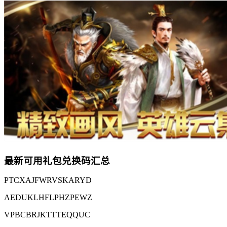
最新可用礼包兑换码汇总
PTCXAJFWRVSKARYD
AEDUKLHFLPHZPEWZ
VPBCBRJKTTTEQQUC