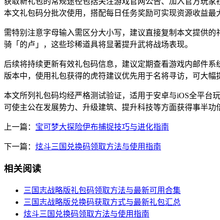
获取新礼包的常规途径包括关注游戏官网公告、加入官方玩家
本文礼包码分批次使用，搭配每日任务奖励可实现资源收益最
需特别注意字母输入需区分大小写，建议直接复制本文提供的
骑「的卢」，这些珍稀道具将显著提升武将战场表现。
后续将持续更新有效礼包码信息，建议定期查看游戏内邮件系
版本中，使用礼包获得的虎符建议优先用于名将寻访，可大幅
本文所列礼包码均经严格测试验证，适用于安卓与iOS全平
可使主公在发展势力、升级建筑、提升科技等方面获得事半功
上一篇：
宝可梦大探险伊布捕捉技巧与进化指南
下一篇：
炫斗三国兑换码领取方法与使用指南
相关阅读
三国志战略版礼包码领取方法与最新可用合集
三国志战略版兑换码获取方式与最新礼包汇总
炫斗三国兑换码领取方法与使用指南