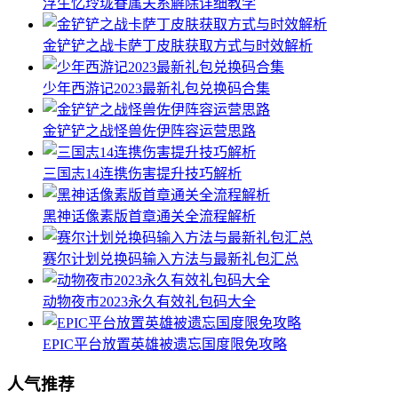
浮生忆玲珑眷属关系解除详细教学
金铲铲之战卡萨丁皮肤获取方式与时效解析
少年西游记2023最新礼包兑换码合集
金铲铲之战怪兽佐伊阵容运营思路
三国志14连携伤害提升技巧解析
黑神话像素版首章通关全流程解析
赛尔计划兑换码输入方法与最新礼包汇总
动物夜市2023永久有效礼包码大全
EPIC平台放置英雄被遗忘国度限免攻略
人气推荐