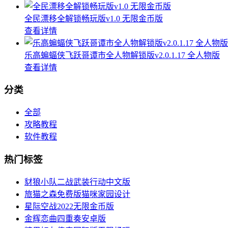
全民漂移全解锁畅玩版v1.0 无限金币版
查看详情
乐高蝙蝠侠飞跃哥谭市全人物解锁版v2.0.1.17 全人物版
查看详情
分类
全部
攻略教程
软件教程
热门标签
豺狼小队二战武装行动中文版
旅猫之森免费版猫咪家园设计
星际空战2022无限金币版
金辉恋曲四重奏安卓版