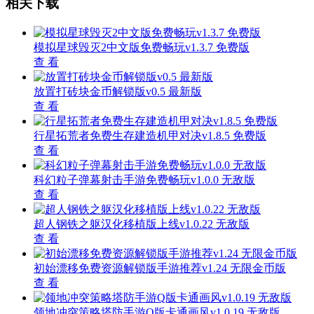
相关下载
模拟星球毁灭2中文版免费畅玩v1.3.7 免费版
查 看
放置打砖块金币解锁版v0.5 最新版
查 看
行星拓荒者免费生存建造机甲对决v1.8.5 免费版
查 看
科幻粒子弹幕射击手游免费畅玩v1.0.0 无敌版
查 看
超人钢铁之躯汉化移植版上线v1.0.22 无敌版
查 看
初始漂移免费资源解锁版手游推荐v1.24 无限金币版
查 看
领地冲突策略塔防手游Q版卡通画风v1.0.19 无敌版