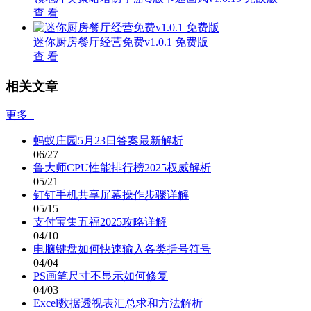
查 看
迷你厨房餐厅经营免费v1.0.1 免费版
查 看
相关文章
更多+
蚂蚁庄园5月23日答案最新解析
06/27
鲁大师CPU性能排行榜2025权威解析
05/21
钉钉手机共享屏幕操作步骤详解
05/15
支付宝集五福2025攻略详解
04/10
电脑键盘如何快速输入各类括号符号
04/04
PS画笔尺寸不显示如何修复
04/03
Excel数据透视表汇总求和方法解析