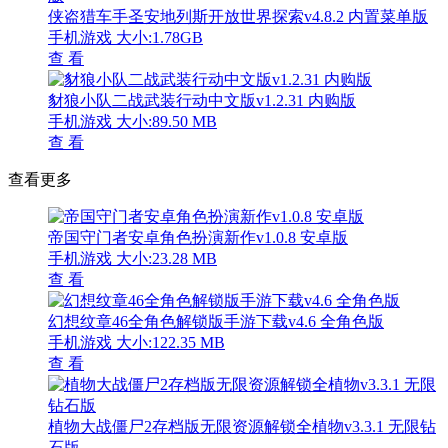
侠盗猎车手圣安地列斯开放世界探索v4.8.2 内置菜单版
手机游戏
大小:1.78GB
查 看
豺狼小队二战武装行动中文版v1.2.31 内购版
手机游戏
大小:89.50 MB
查 看
查看更多
帝国守门者安卓角色扮演新作v1.0.8 安卓版
手机游戏
大小:23.28 MB
查 看
幻想纹章46全角色解锁版手游下载v4.6 全角色版
手机游戏
大小:122.35 MB
查 看
植物大战僵尸2存档版无限资源解锁全植物v3.3.1 无限钻
石版