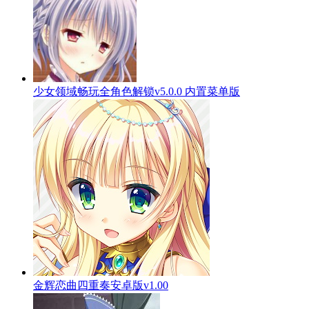
少女领域畅玩全角色解锁v5.0.0 内置菜单版
金辉恋曲四重奏安卓版v1.00