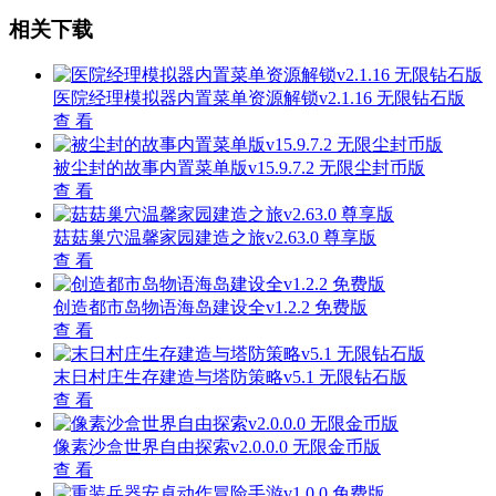
相关下载
医院经理模拟器内置菜单资源解锁v2.1.16 无限钻石版
查 看
被尘封的故事内置菜单版v15.9.7.2 无限尘封币版
查 看
菇菇巢穴温馨家园建造之旅v2.63.0 尊享版
查 看
创造都市岛物语海岛建设全v1.2.2 免费版
查 看
末日村庄生存建造与塔防策略v5.1 无限钻石版
查 看
像素沙盒世界自由探索v2.0.0.0 无限金币版
查 看