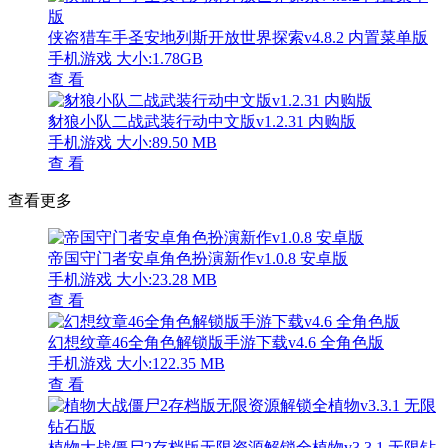
侠盗猎车手圣安地列斯开放世界探索v4.8.2 内置菜单版
手机游戏
大小:1.78GB
查 看
豺狼小队二战武装行动中文版v1.2.31 内购版
手机游戏
大小:89.50 MB
查 看
查看更多
帝国守门者安卓角色扮演新作v1.0.8 安卓版
手机游戏
大小:23.28 MB
查 看
幻想纹章46全角色解锁版手游下载v4.6 全角色版
手机游戏
大小:122.35 MB
查 看
植物大战僵尸2存档版无限资源解锁全植物v3.3.1 无限钻