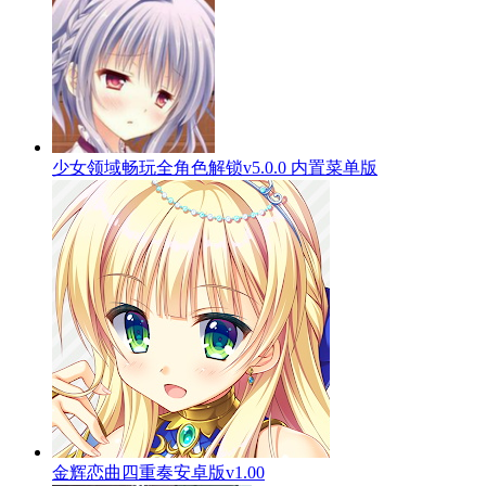
少女领域畅玩全角色解锁v5.0.0 内置菜单版
金辉恋曲四重奏安卓版v1.00