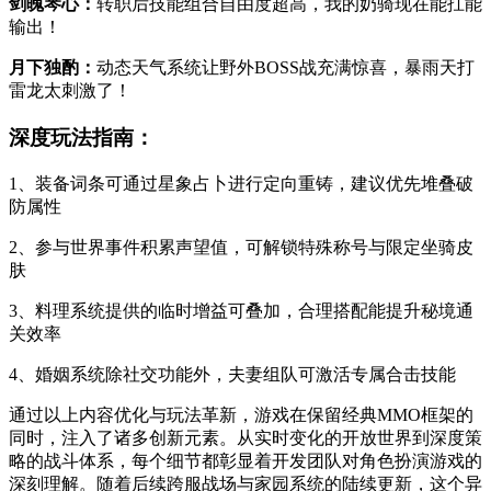
剑魄琴心：
转职后技能组合自由度超高，我的奶骑现在能扛能
输出！
月下独酌：
动态天气系统让野外BOSS战充满惊喜，暴雨天打
雷龙太刺激了！
深度玩法指南：
1、装备词条可通过星象占卜进行定向重铸，建议优先堆叠破
防属性
2、参与世界事件积累声望值，可解锁特殊称号与限定坐骑皮
肤
3、料理系统提供的临时增益可叠加，合理搭配能提升秘境通
关效率
4、婚姻系统除社交功能外，夫妻组队可激活专属合击技能
通过以上内容优化与玩法革新，游戏在保留经典MMO框架的
同时，注入了诸多创新元素。从实时变化的开放世界到深度策
略的战斗体系，每个细节都彰显着开发团队对角色扮演游戏的
深刻理解。随着后续跨服战场与家园系统的陆续更新，这个异