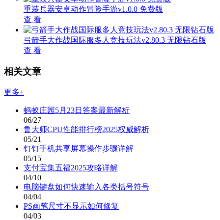
重装兵器安卓动作冒险手游v1.0.0 免费版
查 看
弓箭手大作战国际服多人竞技玩法v2.80.3 无限钻石版
查 看
相关文章
更多+
蚂蚁庄园5月23日答案最新解析
06/27
鲁大师CPU性能排行榜2025权威解析
05/21
钉钉手机共享屏幕操作步骤详解
05/15
支付宝集五福2025攻略详解
04/10
电脑键盘如何快速输入各类括号符号
04/04
PS画笔尺寸不显示如何修复
04/03