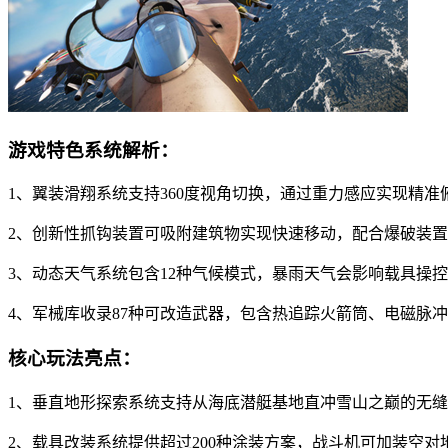
游戏特色系统解析：
1、翼装滑翔系统支持360度视角切换，通过重力感应实现精准
2、创新性抓钩装置可吸附建筑物实现快速移动，配合爆破装
3、动态天气系统包含12种气候模式，暴雨天气会影响载具操
4、军械库收录87种可改造武器，包含热追踪火箭筒、电磁脉
核心玩法亮点：
1、垂直地形探索系统支持从海底潜艇基地直冲雪山之巅的无
2、载具改装系统提供超过200种涂装方案，战斗机可加装空对