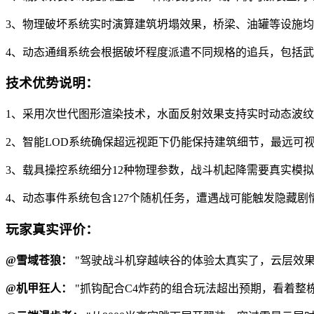
3、物理破坏系统实时演算建筑坍塌效果，桥梁、油罐等设施
4、动态通缉系统会根据破坏程度派遣不同规格的追兵，包括
技术优势说明：
1、采用次世代图形渲染技术，水面反射效果支持实时动态波
2、智能LOD系统确保超远视距下仍能保持建筑细节，最远可视
3、载具操控系统细分12种物理参数，战斗机起降需要真实模
4、动态事件系统包含127个随机任务，遭遇战可能触发隐藏剧
玩家真实评价：
@雪域苍狼：
"驾驶战斗机穿越峡谷的体验太真实了，云层效
@机甲狂人：
"抓钩配合C4炸药的组合玩法超出预期，看着整