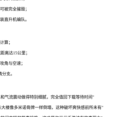
均可被完全摧毁；
武装直升机编队。
纹计算；
距离达15公里；
拟攻角与空速；
情分支。
果和气流震动做得特别细腻，完全值回下载等待时间"
栋大楼像多米诺骨牌一样倒塌，这种破坏爽快感前所未有"