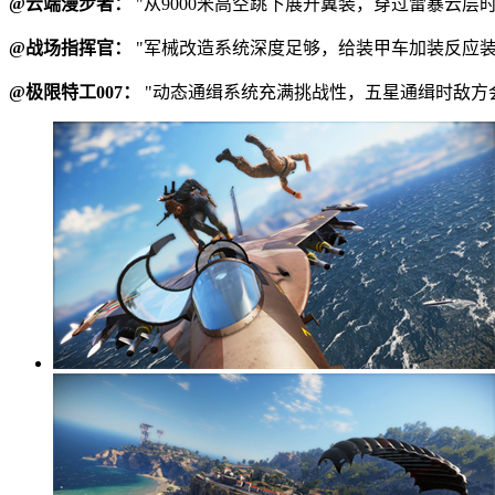
@云端漫步者：
"从9000米高空跳下展开翼装，穿过雷暴云
@战场指挥官：
"军械改造系统深度足够，给装甲车加装反应装
@极限特工007：
"动态通缉系统充满挑战性，五星通缉时敌方