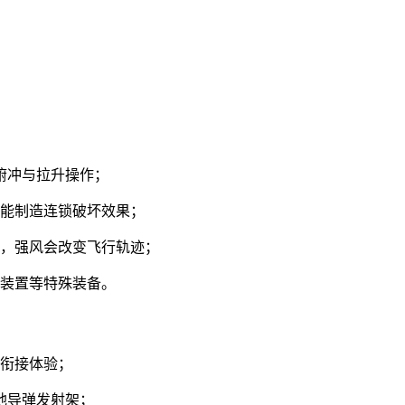
俯冲与拉升操作；
置能制造连锁破坏效果；
控，强风会改变飞行轨迹；
冲装置等特殊装备。
缝衔接体验；
地导弹发射架；