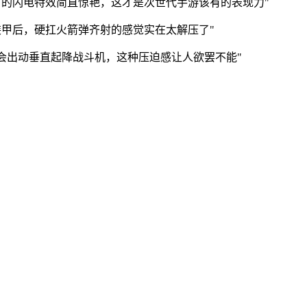
层时的闪电特效简直惊艳，这才是次世代手游该有的表现力"
甲后，硬扛火箭弹齐射的感觉实在太解压了"
会出动垂直起降战斗机，这种压迫感让人欲罢不能"